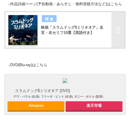
↓作品詳細ページ(予告動画・あらすじ・無料視聴方法など)はこちら
映画「スラムドッグ$ミリオネア」名
言・名セリフ10選【英語付き】
↓DVD(Blu-ray)はこちら
スラムドッグ$ミリオネア [DVD]
デヴ・パテル (出演), フリーダ・ピント (出演), ダニー・ボイル (監督)
Amazon
楽天市場