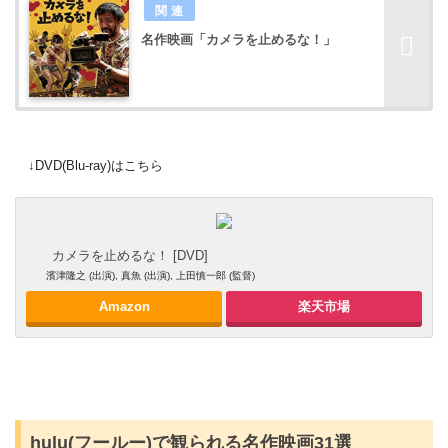
名作映画「カメラを止めるな！」
↓DVD(Blu-ray)はこちら
カメラを止めるな！ [DVD]
濱津隆之 (出演), 真魚 (出演), 上田慎一郎 (監督)
Amazon
楽天市場
hulu(フールー)で観られる名作映画31選