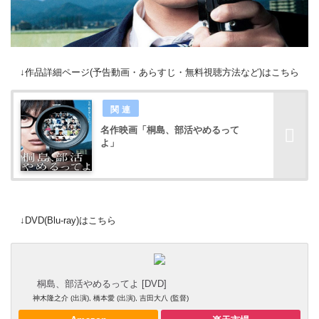
↓作品詳細ページ(予告動画・あらすじ・無料視聴方法など)はこちら
名作映画「桐島、部活やめるって
よ」
↓DVD(Blu-ray)はこちら
桐島、部活やめるってよ [DVD]
神木隆之介 (出演), 橋本愛 (出演), 吉田大八 (監督)