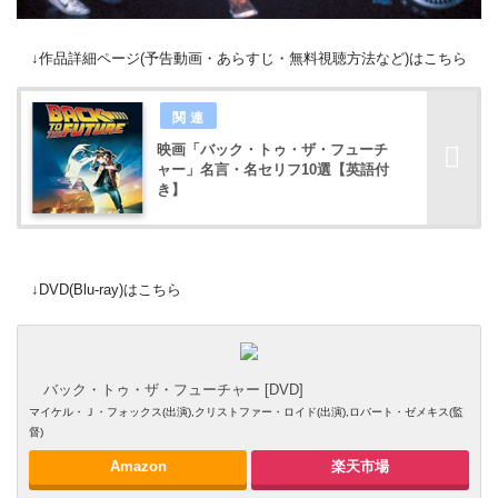
↓作品詳細ページ(予告動画・あらすじ・無料視聴方法など)はこちら
映画「バック・トゥ・ザ・フューチ
ャー」名言・名セリフ10選【英語付
き】
↓DVD(Blu-ray)はこちら
バック・トゥ・ザ・フューチャー [DVD]
マイケル・Ｊ・フォックス(出演),クリストファー・ロイド(出演),ロバート・ゼメキス(監
督)
Amazon
楽天市場