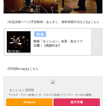
↓作品詳細ページ(予告動画・あらすじ・無料視聴方法など)はこちら
映画「セッション」名言・名セリフ
10選！【英語付き】
↓DVD(Blu-ray)はこちら
セッション [DVD]
マイルズ・テラー (出演), J・K・シモンズ (出演), デイミアン・チャゼル (監督)
Amazon
楽天市場