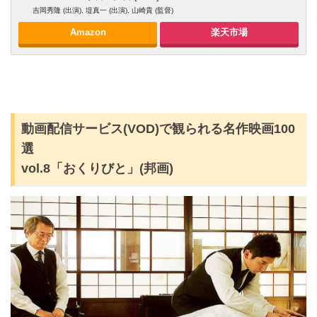
吉岡秀隆 (出演), 堤真一 (出演), 山崎貴 (監督)
Amazon
楽天市場
動画配信サービス(VOD)で観られる名作映画100
選
vol.8「おくりびと」(邦画)