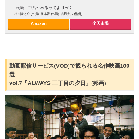
桐島、部活やめるってよ [DVD]
神木隆之介 (出演), 橋本愛 (出演), 吉田大八 (監督)
Amazon
楽天市場
動画配信サービス(VOD)で観られる名作映画100
選
vol.7「ALWAYS 三丁目の夕日」(邦画)