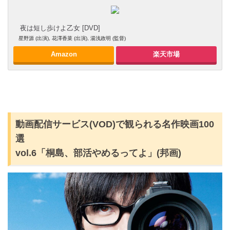
夜は短し歩けよ乙女 [DVD]
星野源 (出演), 花澤香菜 (出演), 湯浅政明 (監督)
Amazon
楽天市場
動画配信サービス(VOD)で観られる名作映画100
選
vol.6「桐島、部活やめるってよ」(邦画)