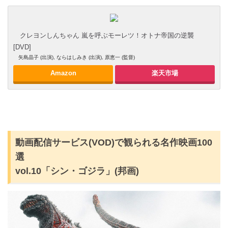
クレヨンしんちゃん 嵐を呼ぶモーレツ！オトナ帝国の逆襲
[DVD]
矢島晶子 (出演), ならはしみき (出演), 原恵一 (監督)
Amazon
楽天市場
動画配信サービス(VOD)で観られる名作映画100
選
vol.10「シン・ゴジラ」(邦画)