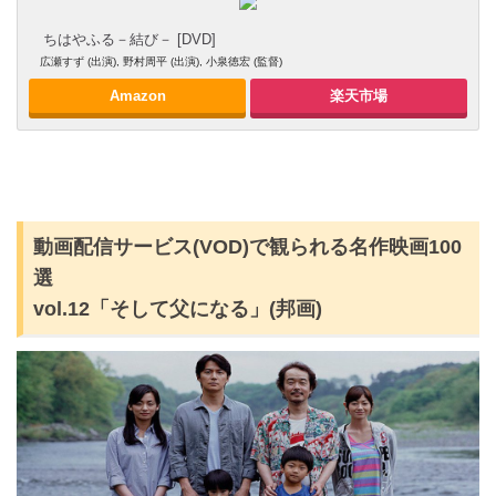
ちはやふる－結び－ [DVD]
広瀬すず (出演), 野村周平 (出演), 小泉徳宏 (監督)
Amazon
楽天市場
動画配信サービス(VOD)で観られる名作映画100
選
vol.12「そして父になる」(邦画)