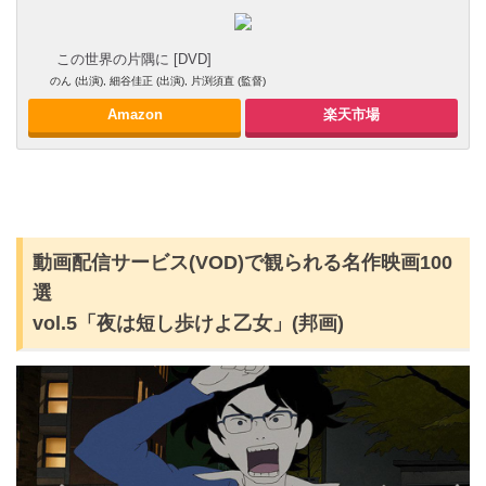
この世界の片隅に [DVD]
のん (出演), 細谷佳正 (出演), 片渕須直 (監督)
Amazon
楽天市場
動画配信サービス(VOD)で観られる名作映画100
選
vol.5「夜は短し歩けよ乙女」(邦画)