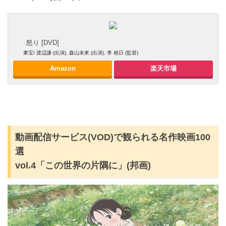
怒り [DVD]
東宝/ 渡辺謙 (出演), 森山未來 (出演), 李 相日 (監督)
Amazon
楽天市場
動画配信サービス(VOD)で観られる名作映画100
選
vol.4「この世界の片隅に」(邦画)