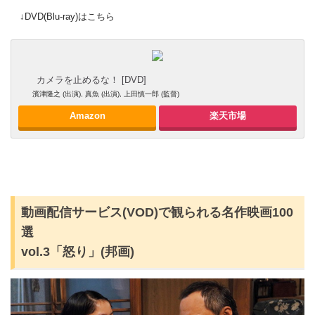
↓DVD(Blu-ray)はこちら
カメラを止めるな！ [DVD]
濱津隆之 (出演), 真魚 (出演), 上田慎一郎 (監督)
Amazon
楽天市場
動画配信サービス(VOD)で観られる名作映画100
選
vol.3「怒り」(邦画)