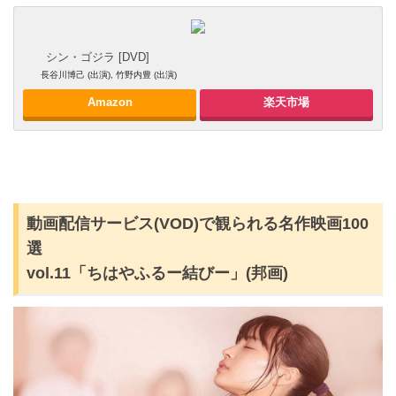
シン・ゴジラ [DVD]
長谷川博己 (出演), 竹野内豊 (出演)
Amazon
楽天市場
動画配信サービス(VOD)で観られる名作映画100
選
vol.11「ちはやふるー結びー」(邦画)