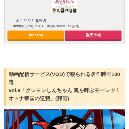
おくりびと [DVD]
本木雅弘 (出演), 広末涼子 (出演), 滝田洋二郎 (監督)
Amazon
楽天市場
動画配信サービス(VOD)で観られる名作映画100
選
vol.9「クレヨンしんちゃん 嵐を呼ぶモーレツ！
オトナ帝国の逆襲」(邦画)