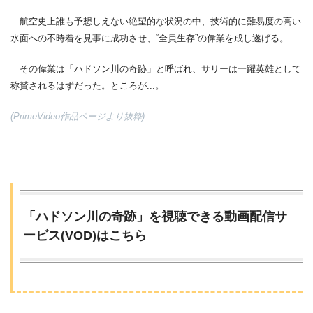
航空史上誰も予想しえない絶望的な状況の中、技術的に難易度の高い
水面への不時着を見事に成功させ、“全員生存”の偉業を成し遂げる。
その偉業は「ハドソン川の奇跡」と呼ばれ、サリーは一躍英雄として
称賛されるはずだった。ところが...。
(PrimeVideo作品ページより抜粋)
「ハドソン川の奇跡」を視聴できる動画配信サ
ービス(VOD)はこちら