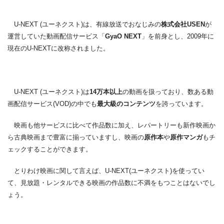
U-NEXT (ユーネクスト)は、有線放送でおなじみの
株式会社USEN
が
運営していた動画配信サービス「
GyaO NEXT
」を前身とし、2009年に
現在のU-NEXTに改称されました。
U-NEXT (ユーネクスト)は
14万本以上
の動画を扱っており、数ある動
画配信サービス(VOD)の中でも
最大級のコンテンツ
を誇っています。
映画も他サービスに比べて作品数に加え、レパートリーも新作映画か
ら古典映画まで豊富に揃っていますし、映画の
原作本
や
原作マンガ
もチ
ェックすることができます。
とりわけ映画に関して言えば、U-NEXT(ユーネクスト)を使ってい
て、見放題・レンタルできる映画の作品数に不満をもつことはないでし
ょう。