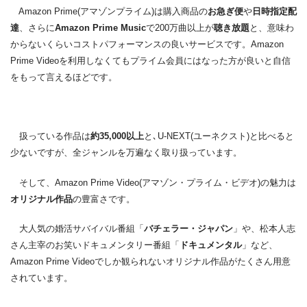
Amazon Prime(アマゾンプライム)は購入商品の
お急ぎ便
や
日時指定配
達
、さらに
Amazon Prime Music
で200万曲以上が
聴き放題
と、意味わ
からないくらいコストパフォーマンスの良いサービスです。Amazon
Prime Videoを利用しなくてもプライム会員にはなった方が良いと自信
をもって言えるほどです。
扱っている作品は
約35,000以上
と､U-NEXT(ユーネクスト)と比べると
少ないですが、全ジャンルを万遍なく取り扱っています。
そして、Amazon Prime Video(アマゾン・プライム・ビデオ)の魅力は
オリジナル作品
の豊富さです。
大人気の婚活サバイバル番組「
バチェラー・ジャパン
」や、松本人志
さん主宰のお笑いドキュメンタリー番組「
ドキュメンタル
」など、
Amazon Prime Videoでしか観られないオリジナル作品がたくさん用意
されています。