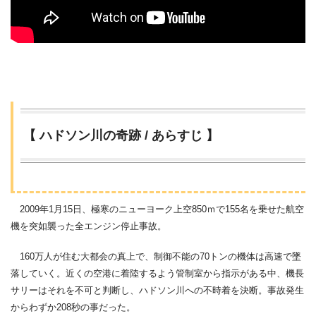
【 ハドソン川の奇跡 / あらすじ 】
2009年1月15日、極寒のニューヨーク上空850ｍで155名を乗せた航空
機を突如襲った全エンジン停止事故。
160万人が住む大都会の真上で、制御不能の70トンの機体は高速で墜
落していく。近くの空港に着陸するよう管制室から指示がある中、機長
サリーはそれを不可と判断し、ハドソン川への不時着を決断。事故発生
からわずか208秒の事だった。