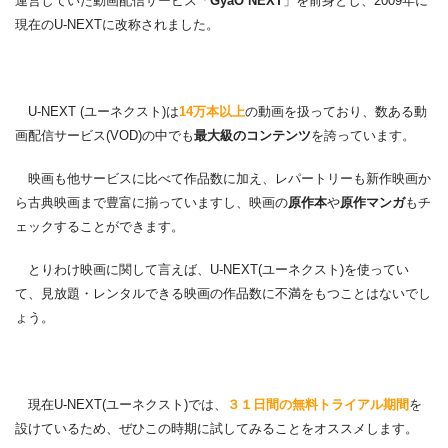
運営していた動画配信サービス「
GyaO NEXT
」を前身とし、2009年に
現在のU-NEXTに改称されました。
U-NEXT (ユーネクスト)は
14万本以上
の動画を扱っており、数ある動
画配信サービス(VOD)の中でも
最大級のコンテンツ
を誇っています。
映画も他サービスに比べて作品数に加え、レパートリーも新作映画か
ら古典映画まで豊富に揃っていますし、映画の
原作本
や
原作マンガ
もチ
ェックすることができます。
とりわけ映画に関して言えば、U-NEXT(ユーネクスト)を使ってい
て、見放題・レンタルできる映画の作品数に不満をもつことはないでし
ょう。
現在U-NEXT(ユーネクスト)では、
３１日間の無料トライアル期間
を
設けているため、ぜひこの時期に試してみることをオススメします。