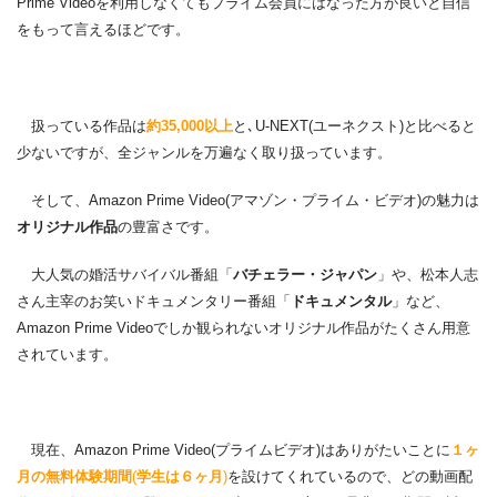
Prime Videoを利用しなくてもプライム会員にはなった方が良いと自信
をもって言えるほどです。
扱っている作品は
約35,000以上
と､U-NEXT(ユーネクスト)と比べると
少ないですが、全ジャンルを万遍なく取り扱っています。
そして、Amazon Prime Video(アマゾン・プライム・ビデオ)の魅力は
オリジナル作品
の豊富さです。
大人気の婚活サバイバル番組「
バチェラー・ジャパン
」や、松本人志
さん主宰のお笑いドキュメンタリー番組「
ドキュメンタル
」など、
Amazon Prime Videoでしか観られないオリジナル作品がたくさん用意
されています。
現在、Amazon Prime Video(プライムビデオ)はありがたいことに
１ヶ
月の無料体験期間
(
学生は６ヶ月
)
を設けてくれているので、どの動画配