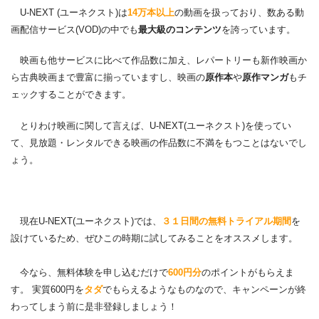
U-NEXT (ユーネクスト)は
14万本以上
の動画を扱っており、数ある動
画配信サービス(VOD)の中でも
最大級のコンテンツ
を誇っています。
映画も他サービスに比べて作品数に加え、レパートリーも新作映画か
ら古典映画まで豊富に揃っていますし、映画の
原作本
や
原作マンガ
もチ
ェックすることができます。
とりわけ映画に関して言えば、U-NEXT(ユーネクスト)を使ってい
て、見放題・レンタルできる映画の作品数に不満をもつことはないでし
ょう。
現在U-NEXT(ユーネクスト)では、
３１日間の無料トライアル期間
を
設けているため、ぜひこの時期に試してみることをオススメします。
今なら、無料体験を申し込むだけで
600円分
のポイントがもらえま
す。 実質600円を
タダ
でもらえるようなものなので、キャンペーンが終
わってしまう前に是非登録しましょう！