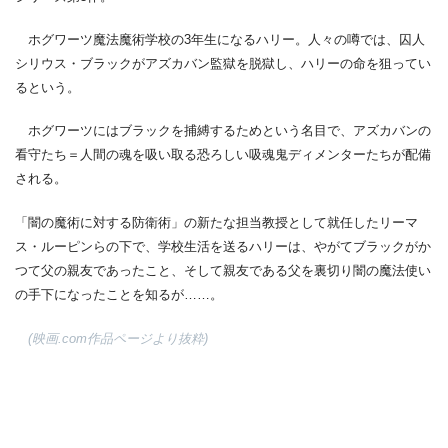
ホグワーツ魔法魔術学校の3年生になるハリー。人々の噂では、囚人
シリウス・ブラックがアズカバン監獄を脱獄し、ハリーの命を狙ってい
るという。
ホグワーツにはブラックを捕縛するためという名目で、アズカバンの
看守たち＝人間の魂を吸い取る恐ろしい吸魂鬼ディメンターたちが配備
される。
「闇の魔術に対する防衛術」の新たな担当教授として就任したリーマ
ス・ルーピンらの下で、学校生活を送るハリーは、やがてブラックがか
つて父の親友であったこと、そして親友である父を裏切り闇の魔法使い
の手下になったことを知るが……。
(映画.com作品ページより抜粋)