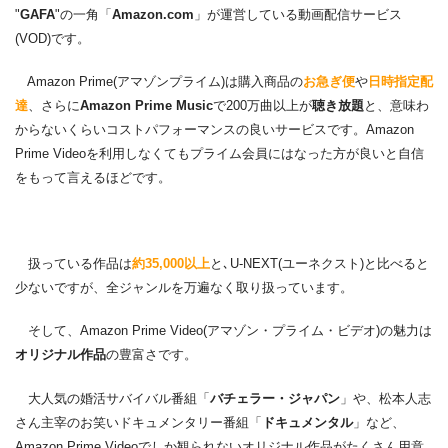
"
GAFA
"の一角「
Amazon.com
」が運営している動画配信サービス
(VOD)です。
Amazon Prime(アマゾンプライム)は購入商品の
お急ぎ便
や
日時指定配
達
、さらに
Amazon Prime Music
で200万曲以上が
聴き放題
と、意味わ
からないくらいコストパフォーマンスの良いサービスです。Amazon
Prime Videoを利用しなくてもプライム会員にはなった方が良いと自信
をもって言えるほどです。
扱っている作品は
約35,000以上
と､U-NEXT(ユーネクスト)と比べると
少ないですが、全ジャンルを万遍なく取り扱っています。
そして、Amazon Prime Video(アマゾン・プライム・ビデオ)の魅力は
オリジナル作品
の豊富さです。
大人気の婚活サバイバル番組「
バチェラー・ジャパン
」や、松本人志
さん主宰のお笑いドキュメンタリー番組「
ドキュメンタル
」など、
Amazon Prime Videoでしか観られないオリジナル作品がたくさん用意