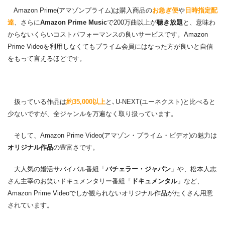
Amazon Prime(アマゾンプライム)は購入商品の
お急ぎ便
や
日時指定配
達
、さらに
Amazon Prime Music
で200万曲以上が
聴き放題
と、意味わ
からないくらいコストパフォーマンスの良いサービスです。Amazon
Prime Videoを利用しなくてもプライム会員にはなった方が良いと自信
をもって言えるほどです。
扱っている作品は
約35,000以上
と､U-NEXT(ユーネクスト)と比べると
少ないですが、全ジャンルを万遍なく取り扱っています。
そして、Amazon Prime Video(アマゾン・プライム・ビデオ)の魅力は
オリジナル作品
の豊富さです。
大人気の婚活サバイバル番組「
バチェラー・ジャパン
」や、松本人志
さん主宰のお笑いドキュメンタリー番組「
ドキュメンタル
」など、
Amazon Prime Videoでしか観られないオリジナル作品がたくさん用意
されています。