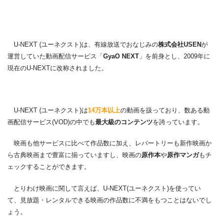
U-NEXT (ユーネクスト)は、有線放送でおなじみの
株式会社USEN
が
運営していた動画配信サービス「
GyaO NEXT
」を前身とし、2009年に
現在のU-NEXTに改称されました。
U-NEXT (ユーネクスト)は
14万本以上
の動画を扱っており、数ある動
画配信サービス(VOD)の中でも
最大級のコンテンツ
を誇っています。
映画も他サービスに比べて作品数に加え、レパートリーも新作映画か
ら古典映画まで豊富に揃っていますし、映画の
原作本
や
原作マンガ
もチ
ェックすることができます。
とりわけ映画に関して言えば、U-NEXT(ユーネクスト)を使ってい
て、見放題・レンタルできる映画の作品数に不満をもつことはないでし
ょう。