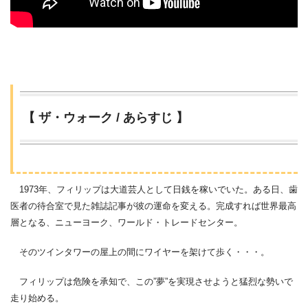
【 ザ・ウォーク / あらすじ 】
1973年、フィリップは大道芸人として日銭を稼いでいた。ある日、歯
医者の待合室で見た雑誌記事が彼の運命を変える。完成すれば世界最高
層となる、ニューヨーク、ワールド・トレードセンター。
そのツインタワーの屋上の間にワイヤーを架けて歩く・・・。
フィリップは危険を承知で、この”夢”を実現させようと猛烈な勢いで
走り始める。