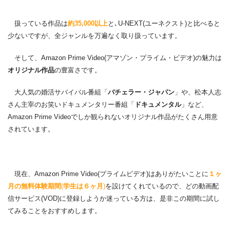
扱っている作品は
約35,000以上
と､U-NEXT(ユーネクスト)と比べると
少ないですが、全ジャンルを万遍なく取り扱っています。
そして、Amazon Prime Video(アマゾン・プライム・ビデオ)の魅力は
オリジナル作品
の豊富さです。
大人気の婚活サバイバル番組「
バチェラー・ジャパン
」や、松本人志
さん主宰のお笑いドキュメンタリー番組「
ドキュメンタル
」など、
Amazon Prime Videoでしか観られないオリジナル作品がたくさん用意
されています。
現在、Amazon Prime Video(プライムビデオ)はありがたいことに
１ヶ
月の無料体験期間
(
学生は６ヶ月
)
を設けてくれているので、どの動画配
信サービス(VOD)に登録しようか迷っている方は、是非この期間に試し
てみることをおすすめします。