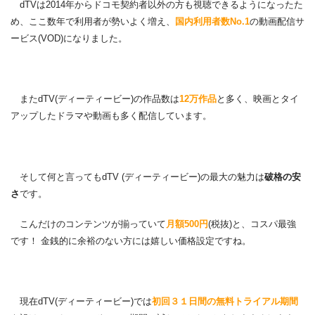
dTVは2014年からドコモ契約者以外の方も視聴できるようになったた
め、ここ数年で利用者が勢いよく増え、
国内利用者数No.1
の動画配信サ
ービス(VOD)になりました。
またdTV(ディーティービー)の作品数は
12万作品
と多く、映画とタイ
アップしたドラマや動画も多く配信しています。
そして何と言ってもdTV (ディーティービー)の最大の魅力は
破格の安
さ
です。
こんだけのコンテンツが揃っていて
月額500円
(税抜)と、コスパ最強
です！ 金銭的に余裕のない方には嬉しい価格設定ですね。
現在dTV(ディーティービー)では
初回３１日間の無料トライアル期間