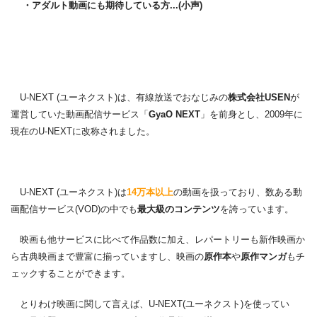
・アダルト動画にも期待している方...(小声)
U-NEXT (ユーネクスト)は、有線放送でおなじみの
株式会社USEN
が
運営していた動画配信サービス「
GyaO NEXT
」を前身とし、2009年に
現在のU-NEXTに改称されました。
U-NEXT (ユーネクスト)は
14万本以上
の動画を扱っており、数ある動
画配信サービス(VOD)の中でも
最大級のコンテンツ
を誇っています。
映画も他サービスに比べて作品数に加え、レパートリーも新作映画か
ら古典映画まで豊富に揃っていますし、映画の
原作本
や
原作マンガ
もチ
ェックすることができます。
とりわけ映画に関して言えば、U-NEXT(ユーネクスト)を使ってい