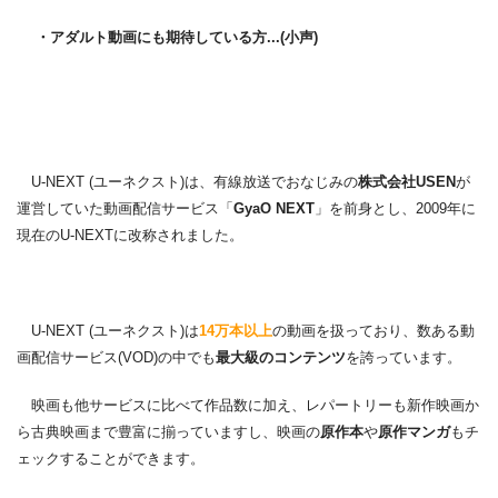
・アダルト動画にも期待している方...(小声)
U-NEXT (ユーネクスト)は、有線放送でおなじみの
株式会社USEN
が
運営していた動画配信サービス「
GyaO NEXT
」を前身とし、2009年に
現在のU-NEXTに改称されました。
U-NEXT (ユーネクスト)は
14万本以上
の動画を扱っており、数ある動
画配信サービス(VOD)の中でも
最大級のコンテンツ
を誇っています。
映画も他サービスに比べて作品数に加え、レパートリーも新作映画か
ら古典映画まで豊富に揃っていますし、映画の
原作本
や
原作マンガ
もチ
ェックすることができます。