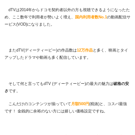
dTVは2014年からドコモ契約者以外の方も視聴できるようになったた
め、ここ数年で利用者が勢いよく増え、
国内利用者数No.1
の動画配信サ
ービス(VOD)になりました。
またdTV(ディーティービー)の作品数は
12万作品
と多く、映画とタイ
アップしたドラマや動画も多く配信しています。
そして何と言ってもdTV (ディーティービー)の最大の魅力は
破格の安
さ
です。
こんだけのコンテンツが揃っていて
月額500円
(税抜)と、コスパ最強
です！ 金銭的に余裕のない方には嬉しい価格設定ですね。