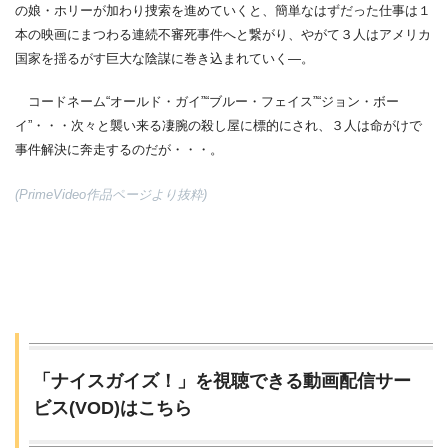
の娘・ホリーが加わり捜索を進めていくと、簡単なはずだった仕事は１
本の映画にまつわる連続不審死事件へと繋がり、やがて３人はアメリカ
国家を揺るがす巨大な陰謀に巻き込まれていく―。
コードネーム“オールド・ガイ”“ブルー・フェイス”“ジョン・ボー
イ”・・・次々と襲い来る凄腕の殺し屋に標的にされ、３人は命がけで
事件解決に奔走するのだが・・・。
(PrimeVideo作品ページより抜粋)
「ナイスガイズ！」を視聴できる動画配信サー
ビス(VOD)はこちら