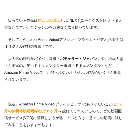
扱っている作品は
約35,000以上
と､U-NEXT(ユーネクスト)と比べると
少ないですが、全ジャンルを万遍なく取り扱っています。
そして、Amazon Prime Video(アマゾン・プライム・ビデオ)の魅力は
オリジナル作品
の豊富さです。
大人気の婚活サバイバル番組「
バチェラー・ジャパン
」や、松本人志
さん主宰のお笑いドキュメンタリー番組「
ドキュメンタル
」など、
Amazon Prime Videoでしか観られないオリジナル作品がたくさん用意
されています。
現在、Amazon Prime Video(プライムビデオ)はありがたいことに
１ヶ
月の無料体験期間
(
学生は６ヶ月
)
を設けてくれているので、どの動画配
信サービス(VOD)に登録しようか迷っている方は、是非この期間に試し
てみることをおすすめします。