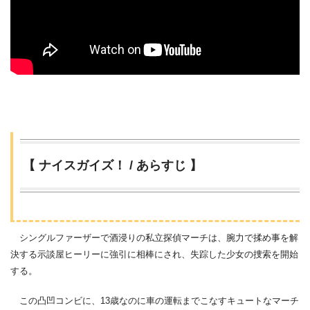
【 ナイスガイズ！ / あらすじ 】
シングルファーザーで酒浸りの私立探偵マーチは、腕力で揉め事を解
決する示談屋ヒーリーに強引に相棒にされ、失踪した少女の捜索を開始
する。
この凸凹コンビに、13歳なのに車の運転までこなすキュートなマーチ