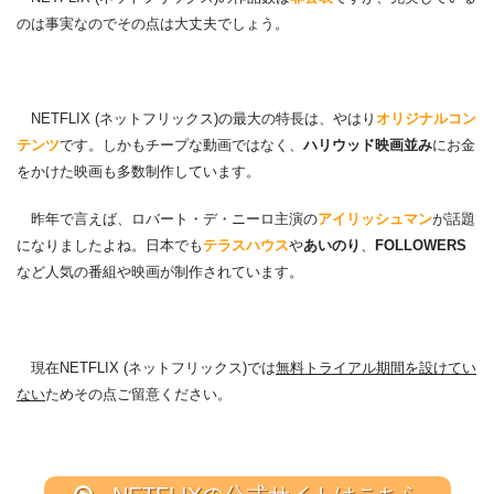
のは事実なのでその点は大丈夫でしょう。
NETFLIX (ネットフリックス)の最大の特長は、やはり
オリジナルコン
テンツ
です。しかもチープな動画ではなく、
ハリウッド映画並み
にお金
をかけた映画も多数制作しています。
昨年で言えば、ロバート・デ・ニーロ主演の
アイリッシュマン
が話題
になりましたよね。日本でも
テラスハウス
や
あいのり
、
FOLLOWERS
など人気の番組や映画が制作されています。
現在NETFLIX (ネットフリックス)では
無料トライアル期間を設けてい
ない
ためその点ご留意ください。