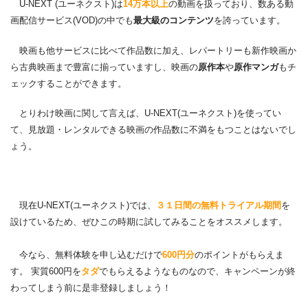
U-NEXT (ユーネクスト)は
14万本以上
の動画を扱っており、数ある動
画配信サービス(VOD)の中でも
最大級のコンテンツ
を誇っています。
映画も他サービスに比べて作品数に加え、レパートリーも新作映画か
ら古典映画まで豊富に揃っていますし、映画の
原作本
や
原作マンガ
もチ
ェックすることができます。
とりわけ映画に関して言えば、U-NEXT(ユーネクスト)を使ってい
て、見放題・レンタルできる映画の作品数に不満をもつことはないでし
ょう。
現在U-NEXT(ユーネクスト)では、
３１日間の無料トライアル期間
を
設けているため、ぜひこの時期に試してみることをオススメします。
今なら、無料体験を申し込むだけで
600円分
のポイントがもらえま
す。 実質600円を
タダ
でもらえるようなものなので、キャンペーンが終
わってしまう前に是非登録しましょう！