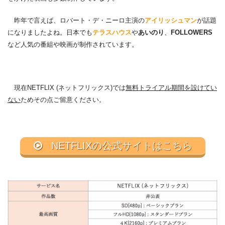
昨年で言えば、ロバート・デ・ニーロ主演の
アイリッシュマン
が話題
になりましたよね。日本でも
テラスハウス
や
あいのり
、
FOLLOWERS
など人気の番組や映画が制作されています。
現在NETFLIX (ネットフリックス)では
無料トライアル期間を設けてい
ない
ためその点ご留意ください。
NETFLIXの公式サイトはこちら