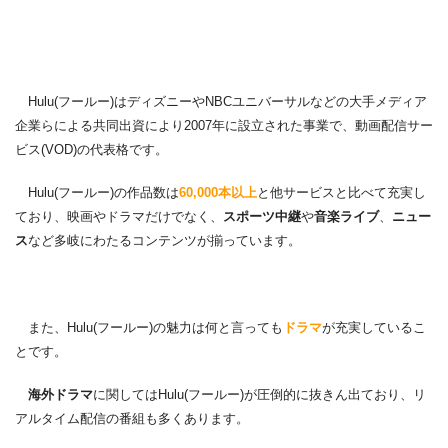
Hulu(フールー)はディズニーやNBCユニバーサルなどの大手メディア
企業らによる共同出資により2007年に設立された事業で、動画配信サー
ビス(VOD)の代表格です。
Hulu(フールー)の作品数は
60,000本以上
と他サービスと比べて充実し
ており、映画やドラマだけでなく、
スポーツ中継
や
音楽ライブ
、
ニュー
ス
など多岐にわたるコンテンツが揃っています。
また、Hulu(フールー)の魅力は何と言っても
ドラマ
が充実しているこ
とです。
海外ドラマ
に関してはHulu(フールー)が圧倒的に抜きん出ており、リ
アルタイム配信の番組も多くあります。