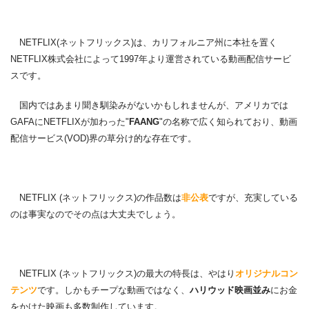
NETFLIX(ネットフリックス)は、カリフォルニア州に本社を置く
NETFLIX株式会社によって1997年より運営されている動画配信サービ
スです。
国内ではあまり聞き馴染みがないかもしれませんが、アメリカでは
GAFAにNETFLIXが加わった"
FAANG
"の名称で広く知られており、動画
配信サービス(VOD)界の草分け的な存在です。
NETFLIX (ネットフリックス)の作品数は
非公表
ですが、充実している
のは事実なのでその点は大丈夫でしょう。
NETFLIX (ネットフリックス)の最大の特長は、やはり
オリジナルコン
テンツ
です。しかもチープな動画ではなく、
ハリウッド映画並み
にお金
をかけた映画も多数制作しています。