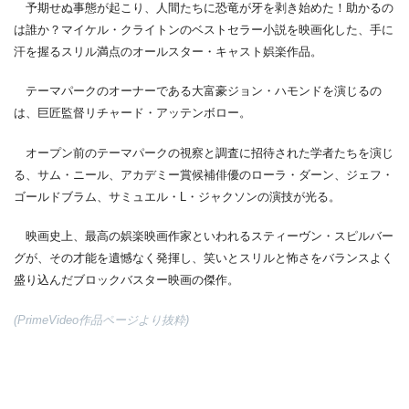
予期せぬ事態が起こり、人間たちに恐竜が牙を剥き始めた！助かるの
は誰か？マイケル・クライトンのベストセラー小説を映画化した、手に
汗を握るスリル満点のオールスター・キャスト娯楽作品。
テーマパークのオーナーである大富豪ジョン・ハモンドを演じるの
は、巨匠監督リチャード・アッテンボロー。
オープン前のテーマパークの視察と調査に招待された学者たちを演じ
る、サム・ニール、アカデミー賞候補俳優のローラ・ダーン、ジェフ・
ゴールドブラム、サミュエル・L・ジャクソンの演技が光る。
映画史上、最高の娯楽映画作家といわれるスティーヴン・スピルバー
グが、その才能を遺憾なく発揮し、笑いとスリルと怖さをバランスよく
盛り込んだブロックバスター映画の傑作。
(PrimeVideo作品ページより抜粋)