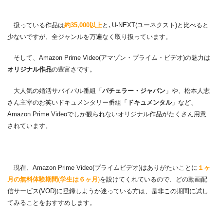
扱っている作品は
約35,000以上
と､U-NEXT(ユーネクスト)と比べると
少ないですが、全ジャンルを万遍なく取り扱っています。
そして、Amazon Prime Video(アマゾン・プライム・ビデオ)の魅力は
オリジナル作品
の豊富さです。
大人気の婚活サバイバル番組「
バチェラー・ジャパン
」や、松本人志
さん主宰のお笑いドキュメンタリー番組「
ドキュメンタル
」など、
Amazon Prime Videoでしか観られないオリジナル作品がたくさん用意
されています。
現在、Amazon Prime Video(プライムビデオ)はありがたいことに
１ヶ
月の無料体験期間
(
学生は６ヶ月
)
を設けてくれているので、どの動画配
信サービス(VOD)に登録しようか迷っている方は、是非この期間に試し
てみることをおすすめします。