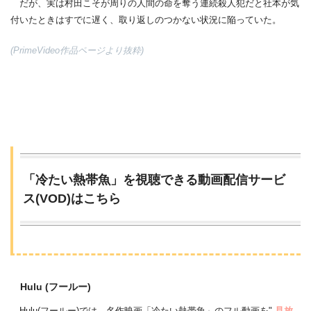
だが、実は村田こそが周りの人間の命を奪う連続殺人犯だと社本が気
付いたときはすでに遅く、取り返しのつかない状況に陥っていた。
(PrimeVideo作品ページより抜粋)
「冷たい熱帯魚」を視聴できる動画配信サービ
ス(VOD)はこちら
Hulu (フールー)
Hulu(フールー)では、名作映画「冷たい熱帯魚」のフル動画を"
見放