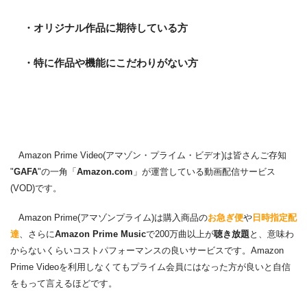
・オリジナル作品に期待している方
・特に作品や機能にこだわりがない方
Amazon Prime Video(アマゾン・プライム・ビデオ)は皆さんご存知
"
GAFA
"の一角「
Amazon.com
」が運営している動画配信サービス
(VOD)です。
Amazon Prime(アマゾンプライム)は購入商品の
お急ぎ便
や
日時指定配
達
、さらに
Amazon Prime Music
で200万曲以上が
聴き放題
と、意味わ
からないくらいコストパフォーマンスの良いサービスです。Amazon
Prime Videoを利用しなくてもプライム会員にはなった方が良いと自信
をもって言えるほどです。