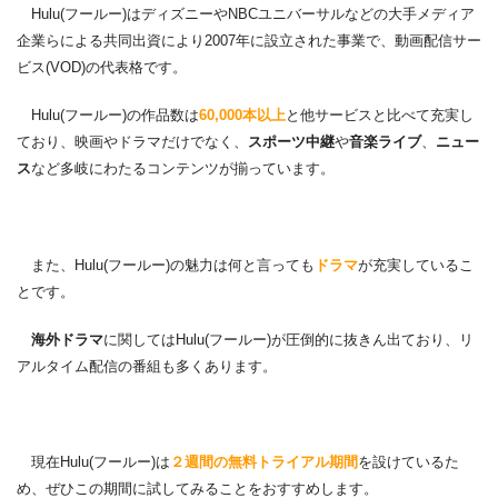
Hulu(フールー)はディズニーやNBCユニバーサルなどの大手メディア
企業らによる共同出資により2007年に設立された事業で、動画配信サー
ビス(VOD)の代表格です。
Hulu(フールー)の作品数は
60,000本以上
と他サービスと比べて充実し
ており、映画やドラマだけでなく、
スポーツ中継
や
音楽ライブ
、
ニュー
ス
など多岐にわたるコンテンツが揃っています。
また、Hulu(フールー)の魅力は何と言っても
ドラマ
が充実しているこ
とです。
海外ドラマ
に関してはHulu(フールー)が圧倒的に抜きん出ており、リ
アルタイム配信の番組も多くあります。
現在Hulu(フールー)は
２週間の無料トライアル期間
を設けているた
め、ぜひこの期間に試してみることをおすすめします。