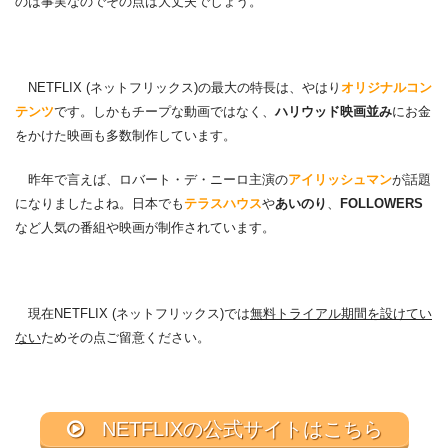
のは事実なのでその点は大丈夫でしょう。
NETFLIX (ネットフリックス)の最大の特長は、やはり
オリジナルコン
テンツ
です。しかもチープな動画ではなく、
ハリウッド映画並み
にお金
をかけた映画も多数制作しています。
昨年で言えば、ロバート・デ・ニーロ主演の
アイリッシュマン
が話題
になりましたよね。日本でも
テラスハウス
や
あいのり
、
FOLLOWERS
など人気の番組や映画が制作されています。
現在NETFLIX (ネットフリックス)では
無料トライアル期間を設けてい
ない
ためその点ご留意ください。
NETFLIXの公式サイトはこちら