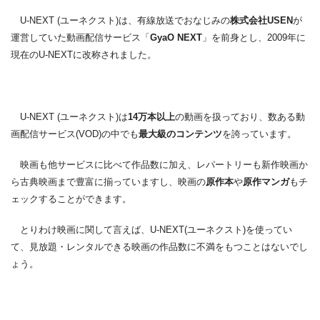
U-NEXT (ユーネクスト)は、有線放送でおなじみの
株式会社USEN
が
運営していた動画配信サービス「
GyaO NEXT
」を前身とし、2009年に
現在のU-NEXTに改称されました。
U-NEXT (ユーネクスト)は
14万本以上
の動画を扱っており、数ある動
画配信サービス(VOD)の中でも
最大級のコンテンツ
を誇っています。
映画も他サービスに比べて作品数に加え、レパートリーも新作映画か
ら古典映画まで豊富に揃っていますし、映画の
原作本
や
原作マンガ
もチ
ェックすることができます。
とりわけ映画に関して言えば、U-NEXT(ユーネクスト)を使ってい
て、見放題・レンタルできる映画の作品数に不満をもつことはないでし
ょう。