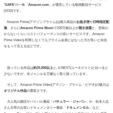
"
GAFA
"の一角「
Amazon.com
」が運営している動画配信サービス
(VOD)です。
Amazon Prime(アマゾンプライム)は購入商品の
お急ぎ便
や
日時指定配
達
、さらに
Amazon Prime Music
で200万曲以上が
聴き放題
と、意味わ
からないくらいコストパフォーマンスの良いサービスです。Amazon
Prime Videoを利用しなくてもプライム会員にはなった方が良いと自信
をもって言えるほどです。
扱っている作品は
約35,000以上
と､U-NEXT(ユーネクスト)と比べると
少ないですが、全ジャンルを万遍なく取り扱っています。
そして、Amazon Prime Video(アマゾン・プライム・ビデオ)の魅力は
オリジナル作品
の豊富さです。
大人気の婚活サバイバル番組「
バチェラー・ジャパン
」や、松本人志
さん主宰のお笑いドキュメンタリー番組「
ドキュメンタル
」など、