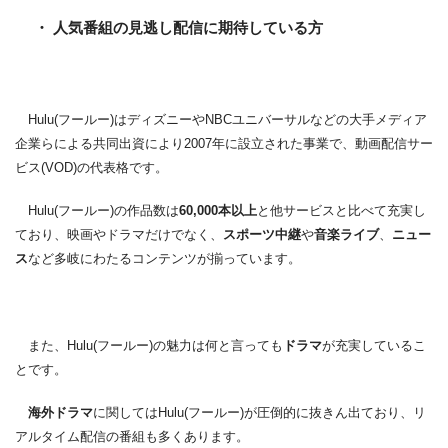
・ 人気番組の見逃し配信に期待している方
Hulu(フールー)はディズニーやNBCユニバーサルなどの大手メディア
企業らによる共同出資により2007年に設立された事業で、動画配信サー
ビス(VOD)の代表格です。
Hulu(フールー)の作品数は
60,000本以上
と他サービスと比べて充実し
ており、映画やドラマだけでなく、
スポーツ中継
や
音楽ライブ
、
ニュー
ス
など多岐にわたるコンテンツが揃っています。
また、Hulu(フールー)の魅力は何と言っても
ドラマ
が充実しているこ
とです。
海外ドラマ
に関してはHulu(フールー)が圧倒的に抜きん出ており、リ
アルタイム配信の番組も多くあります。