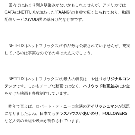
国内ではあまり聞き馴染みがないかもしれませんが、アメリカでは
GAFAにNETFLIXが加わった"
FAANG
"の名称で広く知られており、動画
配信サービス(VOD)界の草分け的な存在です。
NETFLIX (ネットフリックス)の作品数は公表されていませんが、充実
しているのは事実なのでその点は大丈夫でしょう。
NETFLIX (ネットフリックス)の最大の特長は、やはり
オリジナルコン
テンツ
です。しかもチープな動画ではなく、
ハリウッド映画並み
にお金
をかけた映画も多数制作しています。
昨年で言えば、ロバート・デ・ニーロ主演の
アイリッシュマン
が話題
になりましたよね。日本でも
テラスハウス
や
あいのり
、
FOLLOWERS
など人気の番組や映画が制作されています。